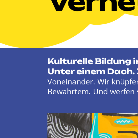
Verne
Kulturelle Bildung
Unter einem Dach.
Voneinander. Wir knüpf
Bewährtem. Und werfen s