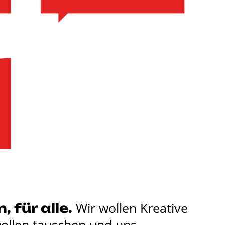
Zur Website
ngreiche
onzepten
ren des
Schulen
Wir wollen Kreative
, für alle.
ollen tauschen und uns